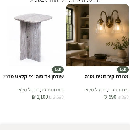
רהיטי טבע ופריטים נבחרים,
חומרים טבעיים בעיצוב רטרו כפרי.
אווירה שלווה ואופי ייחודי לכל בית..
לצפייה בקולקציה
SALE
SALE
מנורת קיר זוגית מונה
שולחן צד סוהו צ'וקלאט מרבל
מנורות קיר
,
חיסול מלאי
שולחנות צד
,
חיסול מלאי
₪
1,100
₪
690
₪
2,680
₪
880
הוספה לסל
הוספה לסל