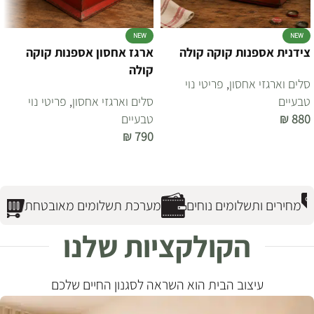
NEW
NEW
צידנית אספנות קוקה קולה
ארגז אחסון אספנות קוקה
קולה
סלים וארגזי אחסון
,
פריטי נוי
טבעיים
סלים וארגזי אחסון
,
פריטי נוי
880
₪
טבעיים
₪
790
הוספה לסל
הוספה לסל
מחירים ותשלומים נוחים
מערכת תשלומים מאובטחת
מש
הקולקציות שלנו
עיצוב הבית הוא השראה לסגנון החיים שלכם