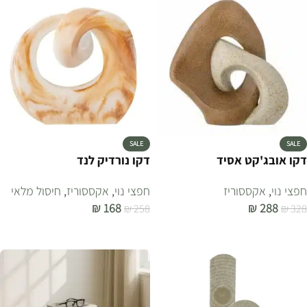
SALE
SALE
דקו אובג'קט אסיד
דקו נורדיק לנד
חפצי נוי
,
אקססוריז
חפצי נוי
,
אקססוריז
,
חיסול מלאי
₪
168
₪
288
₪
258
₪
328
הוספה לסל
הוספה לסל