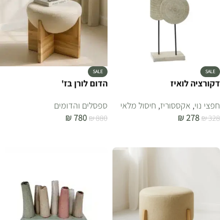
SALE
SALE
דקורציה לואיז
הדום לורן בז'
חפצי נוי
,
אקססוריז
,
חיסול מלאי
ספסלים והדומים
₪
780
₪
278
₪
880
₪
328
הוספה לסל
הוספה לסל