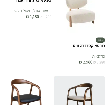
כסא אוכל ג'ורדן אגוז
כסאות אוכל
,
חיסול מלאי
₪
1,180
₪
1,280
הוספה לסל
SALE
כורסא קסנדרה וויט
כורסאות
₪
2,980
₪
3,280
הוספה לסל