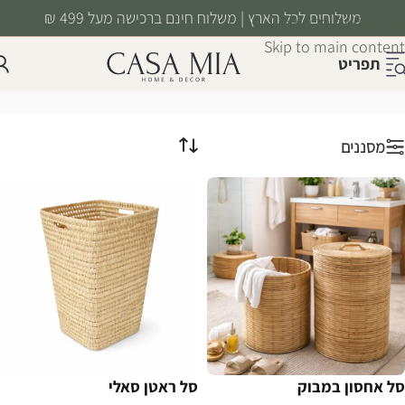
משלוחים לכל הארץ | משלוח חינם ברכישה מעל 499 ₪
Skip to navigation
Skip to main content
תפריט
חדר רחצה
עמוד הבית
/
טקסטיל
/
חדר רחצה
מסננים
סל אחסון במבוק
סל ראטן סאלי