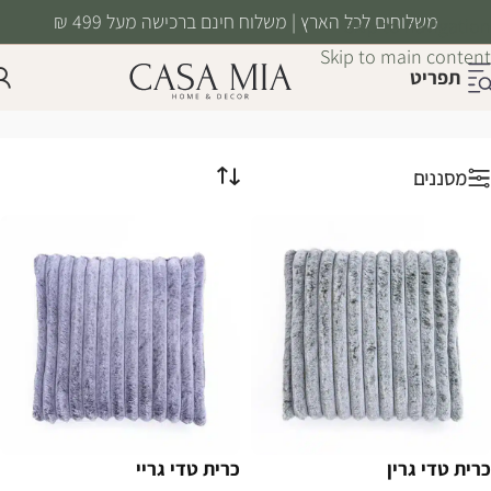
משלוחים לכל הארץ | משלוח חינם ברכישה מעל 499 ₪
Skip to navigation
Skip to main content
תפריט
כריות נוי
עמוד הבית
/
טקסטיל
/
כריות נוי
מסננים
כרית טדי גרין
כרית טדי גריי