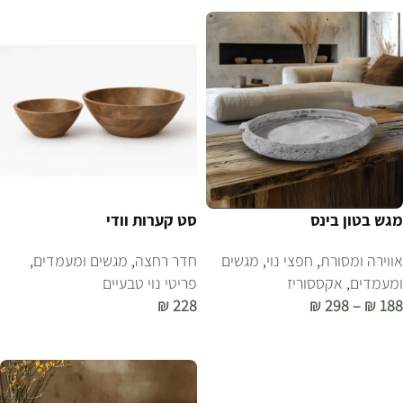
מגש בטון בינס
סט קערות וודי
אווירה ומסורת
,
חפצי נוי
,
מגשים
חדר רחצה
,
מגשים ומעמדים
,
ומעמדים
,
אקססוריז
פריטי נוי טבעיים
₪
228
₪
298
–
₪
188
בחר אפשרויות
הוספה לסל