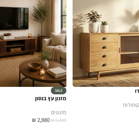
ו
SALE
מזנון עץ בנסון
קומודות
מזנונים
₪
2,980
₪
3,480
הוספה לסל