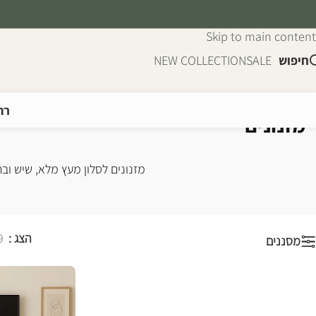
Skip to navigation
Skip to main content
חיפוש
SALE
NEW COLLECTION
רה
מזנונים
עמוד הבית
/
רהיטים
/
רהיטים לסלון
/
מזנונים
מזנונים לסלון מעץ מלא, שיש ובר
הצג
9
מסננים