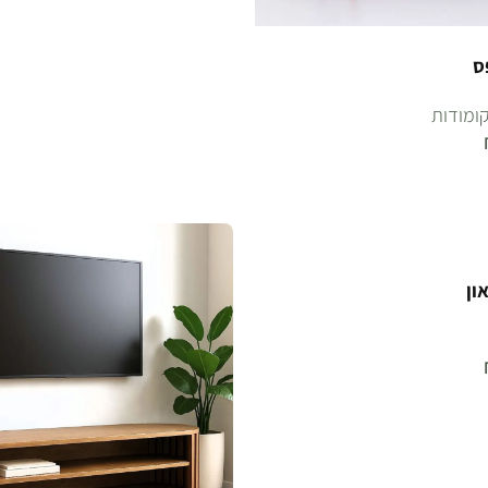
ס
קומודות
ון