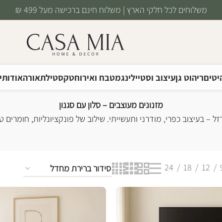
משלוחים לכל חלקי הארץ | משלוח חינם ברכישה מעל 499 ₪
יטים
ריהוט גן
עיצוב וסטיילינג
מטבח ואירוח
טקסטיל
תאורה
אודותינ
מזנונים מעוצבים – סלון עם סגנון
זל – בעיצוב כפרי, מודרני ותעשייתי. שילוב של פונקציונליות, חומרים
24
18
12