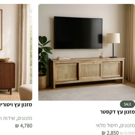
מזנון עץ ויטוריו
SALE
מזנון עץ דקסטר
מזנונים
,
שידות ו
מזנונים
,
חיסול מלאי
₪
4,780
₪
2,850
₪
3,380