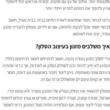
אלגנטית יותר. שילוב של עץ עם מתכת, זכוכית או ראטן יכול להוסיף
עניין ולהפוך את המזנון לפריט ייחודי יותר.
כדאי לבחור גימור שמתאים לאורח החיים בבית. בבית פעיל, חשוב
לבחור חומר שקל לנקות ולתחזק. אם יש ילדים, מומלץ להעדיף מזנון
עמיד, יציב ונוח לשימוש.
איך משלבים מזנון בעיצוב הסלון?
כדי לשלב מזנון בצורה נכונה, חשוב להתייחס לשאר הרהיטים בחלל.
המזנון לא חייב להיות זהה לשולחן הסלון או לשידות, אך כדאי שתהיה
ביניהם שפה משותפת. ניתן ליצור חיבור באמצעות גוון דומה, חומר
חוזר או קווים עיצוביים שמשתלבים זה עם זה.
מומלץ להשאיר את החלק העליון של המזנון מסודר ולא עמוס מדי.
אגרטל, מנורה קטנה, קערה דקורטיבית, ספרים או עציץ יכולים להוסיף
אופי מבלי ליצור עומס. אם הטלוויזיה תלויה מעל המזנון, כדאי לשמור