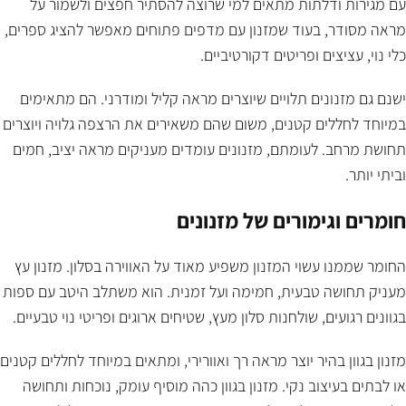
עם מגירות ודלתות מתאים למי שרוצה להסתיר חפצים ולשמור על
מראה מסודר, בעוד שמזנון עם מדפים פתוחים מאפשר להציג ספרים,
כלי נוי, עציצים ופריטים דקורטיביים.
ישנם גם מזנונים תלויים שיוצרים מראה קליל ומודרני. הם מתאימים
במיוחד לחללים קטנים, משום שהם משאירים את הרצפה גלויה ויוצרים
תחושת מרחב. לעומתם, מזנונים עומדים מעניקים מראה יציב, חמים
וביתי יותר.
חומרים וגימורים של מזנונים
החומר שממנו עשוי המזנון משפיע מאוד על האווירה בסלון. מזנון עץ
מעניק תחושה טבעית, חמימה ועל זמנית. הוא משתלב היטב עם ספות
בגוונים רגועים, שולחנות סלון מעץ, שטיחים ארוגים ופריטי נוי טבעיים.
מזנון בגוון בהיר יוצר מראה רך ואוורירי, ומתאים במיוחד לחללים קטנים
או לבתים בעיצוב נקי. מזנון בגוון כהה מוסיף עומק, נוכחות ותחושה