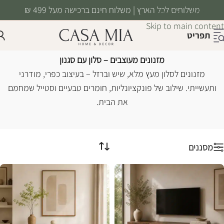
משלוחים לכל הארץ | משלוח חינם ברכישה מעל 499 ₪
Skip to navigation
Skip to main content
תפריט
מזנונים
עמוד הבית
/
רהיטים
/
רהיטים לסלון
/
מזנונים
מזנונים מעוצבים – סלון עם סגנון
מזנונים לסלון מעץ מלא, שיש וברזל – בעיצוב כפרי, מודרני
ותעשייתי. שילוב של פונקציונליות, חומרים טבעיים וסטייל שמחמם
את הבית.
מסננים