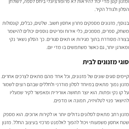
ומזנון קטן מדי יכול להיראות לא פרופורציונלי ביחס לספה, לשולחן
הסלון ולגודל הקיר.
בנוסף, מזנונים מספקים פתרון אחסון חשוב. שלטים, כבלים, קונסולות
משחק, ספרים, מסמכים, כלי אירוח ופריטים נוספים יכולים להישמר
בצורה מסודרת בתוך מגירות או תאים סגורים. כך הסלון נשאר נקי
ומאורגן יותר, גם כאשר משתמשים בו מדי יום.
סוגי מזנונים לבית
קיימים סוגים שונים של מזנונים, וכל אחד מהם מתאים לצרכים אחרים.
מזנון נמוך מתאים במיוחד לסלון מודרני ולחללים שבהם רוצים לשמור
על קו נקי ופתוח. הוא יוצר תחושה אוורירית ומאפשר לקיר שמעליו
להישאר פנוי לטלוויזיה, תמונה או מדפים.
מזנון רחב מתאים לסלונים גדולים יותר או לקירות ארוכים. הוא מספק
שטח אחסון משמעותי ויכול להפוך לאלמנט מרכזי בעיצוב החלל. מזנון