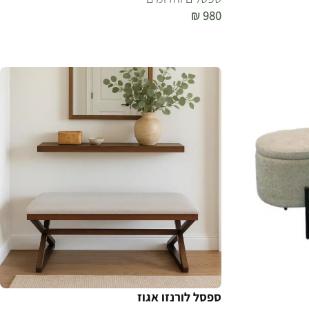
₪
980
הוספה לסל
ספסל לורנזו אגוז