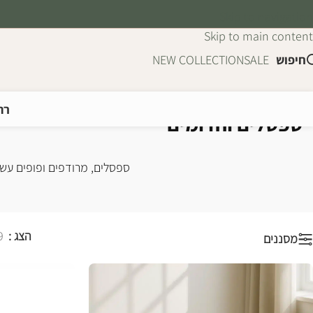
Skip to navigation
Skip to main content
חיפוש
SALE
NEW COLLECTION
רה
ספסלים והדומים
עמוד הבית
/
רהיטים
/
ריהוט משלים
/
ספס
ספסלים, מרודפים ופופים עשוי
הצג
9
מסננים