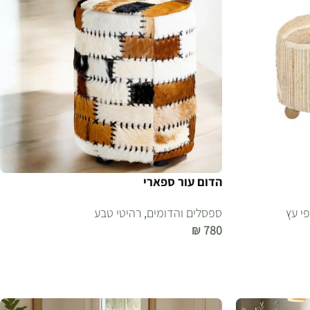
הדום עור ספארי
י עץ
ספסלים והדומים
,
רהיטי טבע
₪
780
הוספה לסל