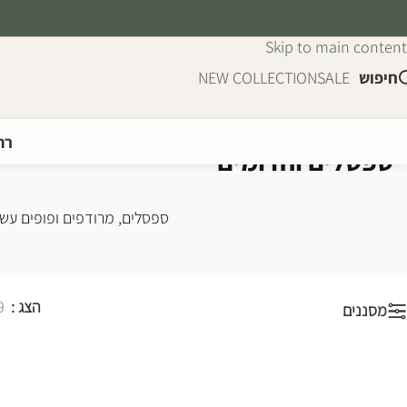
Skip to navigation
Skip to main content
חיפוש
SALE
NEW COLLECTION
רה
ספסלים והדומים
עמוד הבית
/
רהיטים
/
ריהוט משלים
/
ספס
ספסלים, מרודפים ופופים עשוי
הצג
9
מסננים