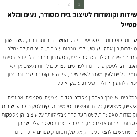
→
2
1
שידות וקומודות לעיצוב בית מסודר, נעים ומלא
סטייל
שידות וקומודות הן מפריטי הריהוט החשובים ביותר בבית, משום שהן
משלבות בין אחסון שימושי לבין נוכחות עיצובית. הן יכולות להשתלב
בחדר השינה, בסלון, בכניסה לבית, במסדרון, בחדר הילדים או בפינת
העבודה, ולספק פתרון נוח לפריטים שצריכים להיות נגישים אך לא
תמיד גלויים לעין. מעבר לשימושיות, שידה או קומודה שנבחרת נכון
יכולה להוסיף לחלל חמימות, עומק ואופי.
בכל בית יש צורך באחסון מסודר. בגדים, מצעים, מסמכים, אביזרים
אישיים, צעצועים, כלי נוי וחפצים יומיומיים זקוקים למקום קבוע. שידות
וקומודות מאפשרות לשמור על סדר מבלי לוותר על עיצוב. הן מספקות
מגירות, דלתות או מדפים, ובמקביל יוצרות משטח עליון שניתן
להשתמש בו להצגת מנורה, אגרטל, תמונות, ספרים או פריטי נוי