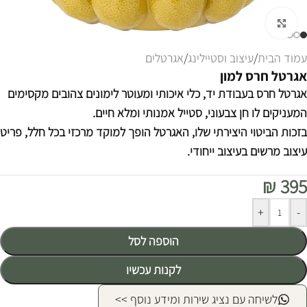
לחצו להגדלה
עמוד הבית
/
עיצוב וסטיילינג
/
אגרטלים
אגרטל חרס למון
אגרטל חרס בעבודת יד, כלי
איכותי ומעוטר לימונים צהובים מקסימים
המעניקים לו חן צבעוני, סטייל אמנותי ומלא חיים.
בזכות הביטוי היצירתי שלו, האגרטל הופך ל
מוקד מרכזי בכל חלל, פריט
עיצוב מרשים בעיצוב ייחודי.
₪
395
Alternative:
+
-
הוספה לסל
לקנות עכשיו
לשיחה עם נציג שירות ומידע נוסף >>