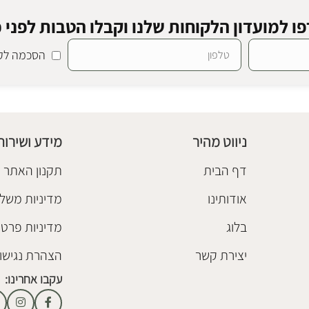
ו למועדון הלקוחות שלנו וקבלו הטבות לפני כ
הסכמה לקב
SALE
נוס
מנורה ראטן רודוס
גופי תאורה ראטן
₪
1,180
₪
1,280
ניווט מהיר
מידע ושירות
הוספה לסל
דף הבית
תקנון האתר
אודותינו
מדיניות משלו
בלוג
מדיניות פרטי
יצירת קשר
הצהרת נגישו
עקבו אחרינו: