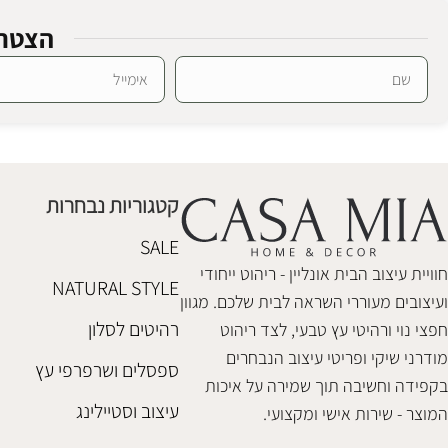
הצטרפ
מנורה בד משבצות
SALE
Alternative:
מנורה ראטן קו
גופי תאורה ראטן
גופי תאורה ראטן
₪
268
₪
478
₪
498
קטגוריות נבחרות
הוספה לסל
הוספה לסל
SALE
חוויית עיצוב הבית אונליין - ריהוט ייחודי
NATURAL STYLE
ועיצובים מעוררי השראה לבית שלכם. מגוון
רהיטים לסלון
חפצי נוי ורהיטי עץ טבעי, לצד ריהוט
מודרני שיקי ופריטי עיצוב הנבחרים
ספסלים ושרפרפי עץ
בקפידה וחשיבה תוך שמירה על איכות
עיצוב וסטיילינג
המוצר - שירות אישי ומקצועי.