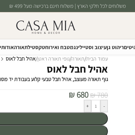
משלוחים לכל חלקי הארץ | משלוח חינם ברכישה מעל 499 ₪
יטים
ריהוט גן
עיצוב וסטיילינג
מטבח ואירוח
טקסטיל
תאורה
אודותינ
עמוד הבית
/
תאורה
/
גופי תאורה ראטן
/
אהיל חבל לאוס
אהיל חבל לאוס
גוף תאורה מעוצב, אהיל חבל טבעי קלוע בעבודת יד מסו
₪
680
₪
780
Alternative:
+
-