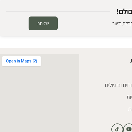
ולם!
לת דיוור
שליחה
SALE
מנורת קיר ראטן מרסיי
גופי תאורה ראטן
,
מנורות קיר
₪
378
₪
448
הוספה לסל
חים וביטולים
ות
ת