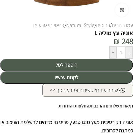
לחצו להגדלה
עמוד הבית
/
רהיטים
/
Natural Style
/
פריטי נוי טבעיים
אוניה עץ מוליה L
₪
248
Alternative:
+
-
הוספה לסל
לקנות עכשיו
לשיחה עם נציג שירות ומידע נוסף >>
תיאור
משלוחים והרכבות
החלפות והחזרות
אוניה דקורטיבית מעץ מנגו טבעי, פריט נוי מדהים להשלמת העיצוב או
כמתנה לקרובים.