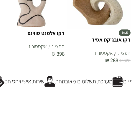
דקו אלמנט טווינס
SALE
דקו אובג'קט אסיד
חפצי נוי
,
אקססוריז
חפצי נוי
,
אקססוריז
₪
398
₪
288
₪
328
הוספה לסל
הוספה לסל
יום
מערכת תשלומים מאובטחת
שירות אישי ויחס חם