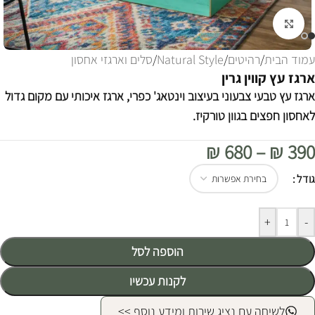
לחצו להגדלה
עמוד הבית
/
רהיטים
/
Natural Style
/
סלים וארגזי אחסון
ארגז עץ קווין גרין
ארגז עץ טבעי צבעוני בעיצוב וינטאג' כפרי, ארגז איכותי עם מקום גדול
לאחסון חפצים בגוון טורקיז.
₪
680
–
₪
390
Alternative:
גודל
+
-
הוספה לסל
לקנות עכשיו
לשיחה עם נציג שירות ומידע נוסף >>