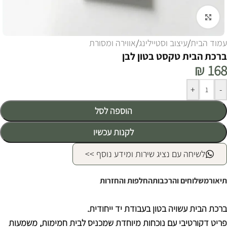
לחצו להגדלה
עמוד הבית
/
עיצוב וסטיילינג
/
אווירה ומסורת
ברכת הבית טקסט בטון לבן
₪
168
Alternative:
+
-
הוספה לסל
לקנות עכשיו
לשיחה עם נציג שירות ומידע נוסף >>
תיאור
משלוחים והרכבות
החלפות והחזרות
ברכת הבית עשויה בטון בעבודת יד ייחודית.
פריט דקורטיבי עם נוכחות מיוחדת שמכניס לבית חמימות, משמעות