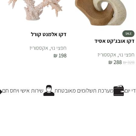
דקו אלמנט קורל
SALE
דקו אובג'קט אסיד
חפצי נוי
,
אקססוריז
חפצי נוי
,
אקססוריז
₪
198
₪
288
₪
328
הוספה לסל
הוספה לסל
 יום
מערכת תשלומים מאובטחת
שירות אישי ויחס חם