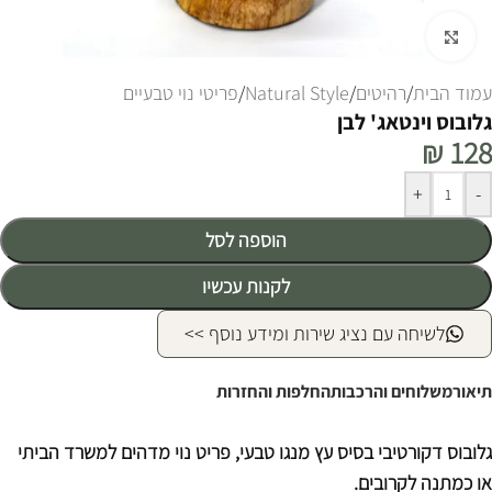
לחצו להגדלה
עמוד הבית
/
רהיטים
/
Natural Style
/
פריטי נוי טבעיים
גלובוס וינטאג' לבן
₪
128
Alternative:
+
-
הוספה לסל
לקנות עכשיו
לשיחה עם נציג שירות ומידע נוסף >>
תיאור
משלוחים והרכבות
החלפות והחזרות
גלובוס דקורטיבי בסיס עץ מנגו טבעי, פריט נוי מדהים למשרד הביתי
או כמתנה לקרובים.