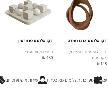
דקו אלמנט ארגו חמרה
דקו אלמנט טרוורטין
אווירה ומסורת
,
חפצי נוי
,
חפצי נוי
,
אקססוריז
אקססוריז
480
₪
₪
148
הוספה לסל
הוספה לסל
ום
מערכת תשלומים מאובטחת
שירות אישי ויחס חם