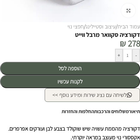
לחצו להגדלה
עמוד הבית
/
עיצוב וסטיילינג
/
חפצי נוי
דקורציה סקוואר מרבל ווייט
₪
278
Alternative:
+
-
הוספה לסל
לקנות עכשיו
לשיחה עם נציג שירות ומידע נוסף >>
תיאור
משלוחים והרכבות
החלפות והחזרות
דקורציה מהממת עשויה שיש שוקולד בצבע לבן ועורקים אפרפרים.
אקססורי נוי מעוצב במראה יוקרתי.