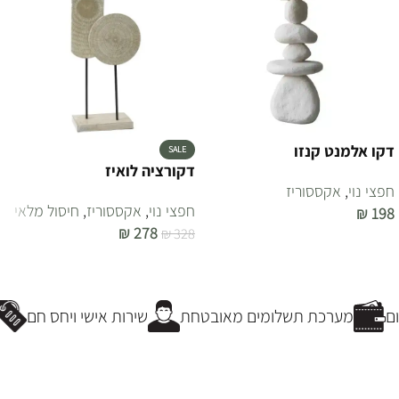
דקו אלמנט קנזו
SALE
דקורציה לואיז
חפצי נוי
,
אקססוריז
חפצי נוי
,
אקססוריז
,
חיסול מלאי
₪
198
₪
278
₪
328
הוספה לסל
הוספה לסל
ם
מערכת תשלומים מאובטחת
שירות אישי ויחס חם