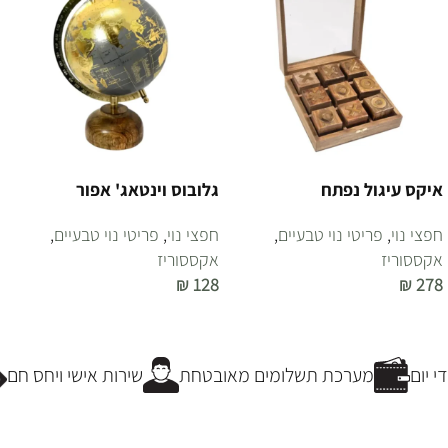
איקס עיגול נפתח
גלובוס וינטאג' אפור
חפצי נוי
,
פריטי נוי טבעיים
,
חפצי נוי
,
פריטי נוי טבעיים
,
אקססוריז
אקססוריז
₪
128
₪
278
הוספה לסל
הוספה לסל
 יום
מערכת תשלומים מאובטחת
שירות אישי ויחס חם