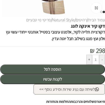
לחצו להגדלה
עמוד הבית
/
רהיטים
/
Natural Style
/
פריטי נוי טבעיים
דקו קיר אינקה לונג
דקורציית תלייה לקיר, אלמנט עיצובי בסטייל אותנטי ייחודי עשוי עץ
אלון ועץ מנגו בשילוב חבל יוטה עדין.
₪
298
Alternative:
+
-
הוספה לסל
לקנות עכשיו
לשיחה עם נציג שירות ומידע נוסף >>
תיאור
משלוחים והרכבות
החלפות והחזרות