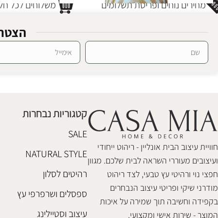
מחירים נוחים ופריסת תשלומים
משלוחים לכל חלק
הצטרפ
ואזה אינדיגו כאמל
ואזה אינדיגו קו
Alternative:
אגרטלים
,
אקססוריז
אגרטלים
,
אקססו
₪
278
₪
278
קטגוריות נבחרות
הוספה לסל
הוספה לסל
SALE
חוויית עיצוב הבית אונליין - ריהוט ייחודי
NATURAL STYLE
ועיצובים מעוררי השראה לבית שלכם. מגוון
רהיטים לסלון
חפצי נוי ורהיטי עץ טבעי, לצד ריהוט
מודרני שיקי ופריטי עיצוב הנבחרים
ספסלים ושרפרפי עץ
בקפידה וחשיבה תוך שמירה על איכות
עיצוב וסטיילינג
המוצר - שירות אישי ומקצועי.