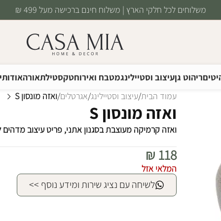
משלוחים לכל חלקי הארץ | משלוח חינם ברכישה מעל 499 ₪
יטים
ריהוט גן
עיצוב וסטיילינג
מטבח ואירוח
טקסטיל
תאורה
אודותינ
עמוד הבית
/
עיצוב וסטיילינג
/
אגרטלים
/
ואזה מונסון S
ואזה מונסון S
ואזה קרמיקה מעוצבת בסגנון אתני, פריט עיצוב מדהים ל
₪
118
המלאי אזל
לשיחה עם נציג שירות ומידע נוסף >>