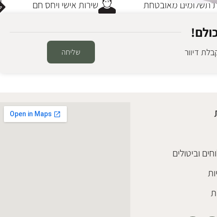
תשלומים מאובטחת
שירות אישי ויחס חם
ולם!
לת דיוור
שליחה
חים וביטולים
ות
ת