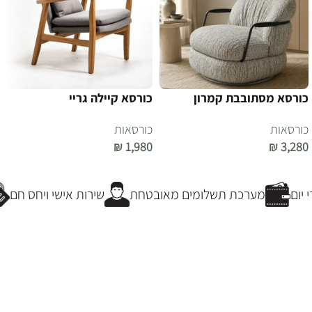
כורסא מסתובבת קמרון
כורסא קיילה גריי
כורסאות
כורסאות
₪
1,980
₪
3,280
הוספה לסל
הוספה לסל
יום
מערכת תשלומים מאובטחת
שירות אישי ויחס חם