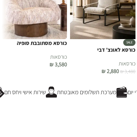
כורסא מסתובבת סופיה
SALE
כורסא לאונצ' דבי
כורסאות
כורסאות
₪
3,580
₪
2,880
₪
3,480
הוספה לסל
הוספה לסל
יום
מערכת תשלומים מאובטחת
שירות אישי ויחס חם