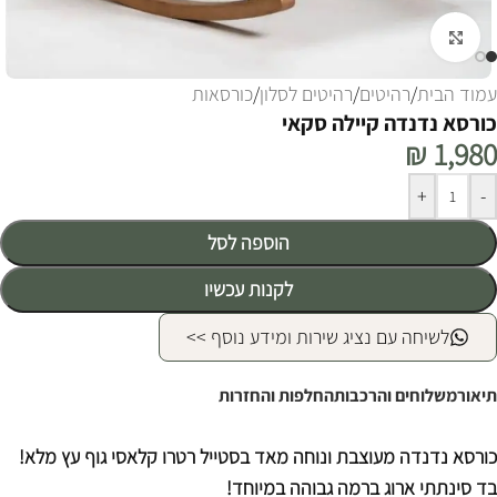
לחצו להגדלה
עמוד הבית
/
רהיטים
/
רהיטים לסלון
/
כורסאות
כורסא נדנדה קיילה סקאי
₪
1,980
Alternative:
+
-
הוספה לסל
לקנות עכשיו
לשיחה עם נציג שירות ומידע נוסף >>
תיאור
משלוחים והרכבות
החלפות והחזרות
כורסא נדנדה מעוצבת ונוחה מאד בסטייל רטרו קלאסי גוף עץ מלא!
בד סינתתי ארוג ברמה גבוהה במיוחד!