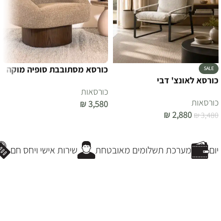
כורסא מסתובבת סופיה מוקה
SALE
כורסא לאונצ' דבי
כורסאות
כורסאות
₪
3,580
₪
2,880
₪
3,480
הוספה לסל
הוספה לסל
ום
מערכת תשלומים מאובטחת
שירות אישי ויחס חם