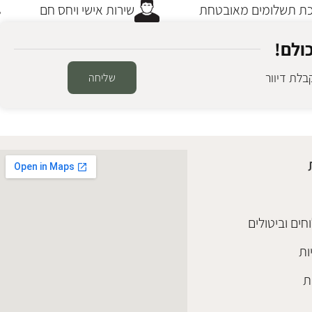
 תשלומים מאובטחת
שירות אישי ויחס חם
ולם!
לת דיוור
שליחה
חים וביטולים
ות
ת