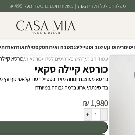
משלוחים לכל חלקי הארץ | משלוח חינם ברכישה מעל 499 ₪
יטים
ריהוט גן
עיצוב וסטיילינג
מטבח ואירוח
טקסטיל
תאורה
אודותינ
עמוד הבית
/
רהיטים
/
רהיטים לסלון
/
כורסאות
/
כורסא קיילה
כורסא קיילה סקאי
כורסא מעוצבת ונוחה מאד בסטייל רטרו קלאסי גוף עץ מ
בד סינתתי ארוג ברמה גבוהה במיוחד!
₪
1,980
Alternative:
+
-