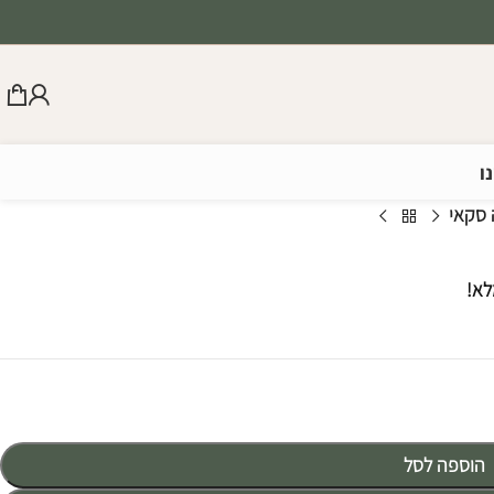
ו
 סקאי
לא!
הוספה לסל