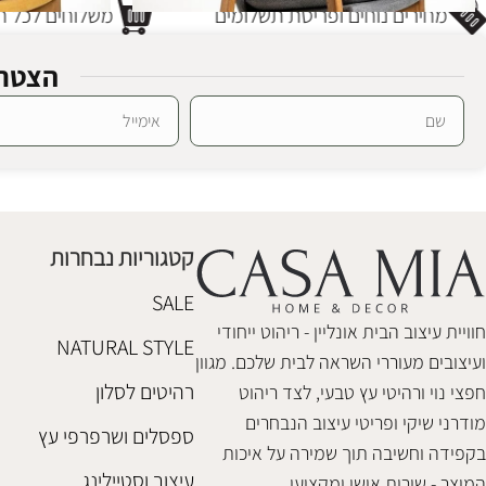
מחירים נוחים ופריסת תשלומים
משלוחים לכל חל
הצטרפ
Alternative:
כורסא נדנדה קיילה גריי
כורסא נדנדה 
כורסאות
כורסאות
₪
1,980
₪
1,980
קטגוריות נבחרות
הוספה לסל
הוספה לסל
SALE
חוויית עיצוב הבית אונליין - ריהוט ייחודי
NATURAL STYLE
ועיצובים מעוררי השראה לבית שלכם. מגוון
רהיטים לסלון
חפצי נוי ורהיטי עץ טבעי, לצד ריהוט
מודרני שיקי ופריטי עיצוב הנבחרים
ספסלים ושרפרפי עץ
בקפידה וחשיבה תוך שמירה על איכות
עיצוב וסטיילינג
המוצר - שירות אישי ומקצועי.