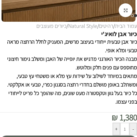
לחצו להגדלה
עמוד הבית
/
רהיטים
/
Natural Style
/
כיורים מעוצבים
כיור אבן לואיג'י
כיור אבן טבעית ייחודי בעיצוב מרשים, המעניק לחלל הרחצה מראה
טבעי ומלא אופי.
מבנה הכיור האורגני מדגיש את יופייה של האבן ומשלב גימור חיצוני
מחוספס עם פנים חלק ומלוטש.
מתאים במיוחד לשילוב על שידות עץ מלא או משטחי עץ טבעי,
ומשתלב באופן מושלם בחדרי רחצה בסגנון כפרי, טבעי או אקלקטי.
כל כיור בעל גוון וטקסטורה מעט שונים, מה שהופך כל פריט לייחודי
בפני עצמו.
₪
1,380
Alternative:
+
-