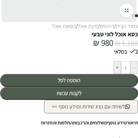
לחצו להגדלה
עמוד הבית
/
רהיטים
/
פינת אוכל
/
כסאות אוכל
כסא אוכל לוני טבעי
₪
980
₪
1,180
2 במלאי
Alternative:
+
-
הוספה לסל
לקנות עכשיו
לשיחה עם נציג שירות ומידע נוסף >>
תיאור
מידע נוסף
משלוחים והרכבות
החלפות והחזרות