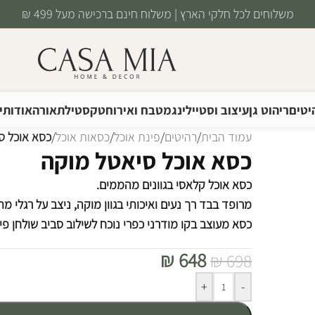
משלוחים לכל חלקי הארץ | משלוח חינם ברכישה מעל 499 ₪
יטים
ריהוט גן
עיצוב וסטיילינג
מטבח ואירוח
טקסטיל
תאורה
אודותינ
עמוד הבית
/
רהיטים
/
פינת אוכל
/
כסאות אוכל
/
כסא אוכל ס
כסא אוכל סיאטל מוקה
כסא אוכל קלאסי בגוונים מהממים.
מרופד בבד רך נעים ואיכותי בגוון מוקה, ניצב על רגלי מתכ
כסא מעוצב בקו מודרני כפרי נוכח לשילוב סביב שולחן פינ
₪
648
₪
698
Alternative:
+
-