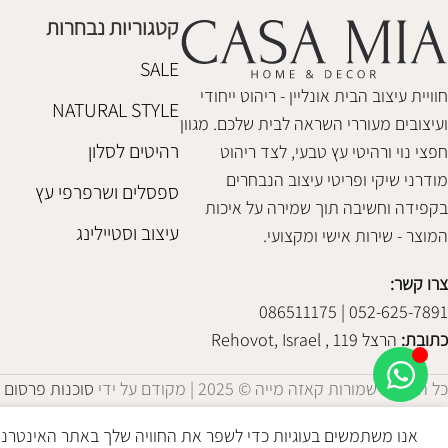
קטגוריות נבחרות
SALE
חוויית עיצוב הבית אונליין - ריהוט ייחודי
NATURAL STYLE
ועיצובים מעוררי השראה לבית שלכם. מגוון
רהיטים לסלון
חפצי נוי ורהיטי עץ טבעי, לצד ריהוט
מודרני שיקי ופריטי עיצוב הנבחרים
ספסלים ושרפרפי עץ
בקפידה וחשיבה תוך שמירה על איכות
עיצוב וסטיילינג
המוצר - שירות אישי ומקצועי.
צרו קשר:
052-625-7891 | 086511175
כתובת:
הרצל 119 , Rehovot, Israel
כל הזכויות שמורות קאזה מייה © 2025 | מקודם על ידי
סוכנות פרסום
אנו משתמשים בעוגיות כדי לשפר את החוויה שלך באתר האינטרנט ש