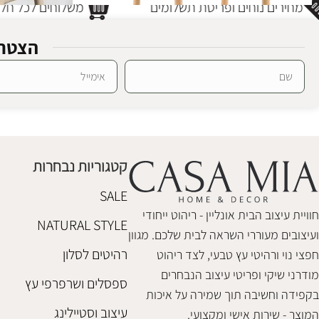
מחירים נוחים ופריסת תשלומים
משלוחים לכל חלק
הצטרפ
כסא אוכל פרדר
SALE
Alternative:
כסא אוכל מרגו נטורל
כסאות אוכל
כסאות אוכל
,
חיסול מלאי
₪
880
₪
950
₪
1,080
קטגוריות נבחרות
הוספה לסל
הוספה לסל
SALE
חוויית עיצוב הבית אונליין - ריהוט ייחודי
NATURAL STYLE
ועיצובים מעוררי השראה לבית שלכם. מגוון
רהיטים לסלון
חפצי נוי ורהיטי עץ טבעי, לצד ריהוט
מודרני שיקי ופריטי עיצוב הנבחרים
ספסלים ושרפרפי עץ
בקפידה וחשיבה תוך שמירה על איכות
עיצוב וסטיילינג
המוצר - שירות אישי ומקצועי.