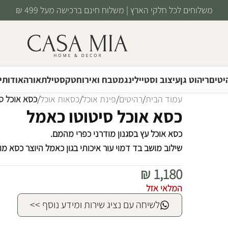
משלוחים לכל חלקי הארץ | משלוח חינם ברכישה מעל 499 ₪
יטים
ריהוט גן
עיצוב וסטיילינג
מטבח ואירוח
טקסטיל
תאורה
אודותינ
עמוד הבית
/
רהיטים
/
פינת אוכל
/
כסאות אוכל
/
כסא אוכל ס
כסא אוכל סיטוטו כאמל
כסא אוכל עץ בסגנון מודרני כפרי מהמם.
שילוב מושב בד דמוי עור איכותי בגון כאמל היוצר כסא מ
₪
1,180
המלאי אזל
לשיחה עם נציג שירות ומידע נוסף >>