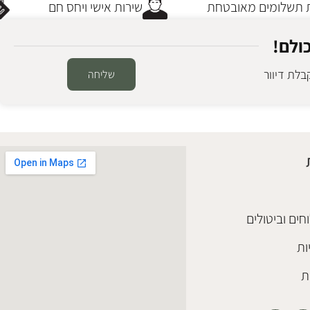
תשלומים מאובטחת
שירות אישי ויחס חם
ולם!
לת דיוור
שליחה
חים וביטולים
ות
ת