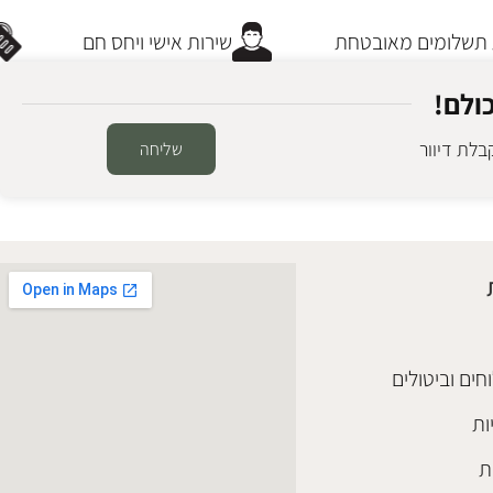
שלומים מאובטחת
שירות אישי ויחס חם
ולם!
לת דיוור
שליחה
חים וביטולים
ות
ת