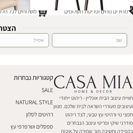
מחירים נוחים ופריסת תשלומים
משלוחים לכל חלקי
הצטרפ
כסא אוכל פרדר
SALE
Alternative:
כסא אוכל ג'ורדן אגוז
כסאות אוכל
כסאות אוכל
,
חיסול מלאי
₪
880
₪
1,180
₪
1,280
קטגוריות נבחרות
הוספה לסל
הוספה לסל
SALE
חוויית עיצוב הבית אונליין - ריהוט ייחודי
NATURAL STYLE
ועיצובים מעוררי השראה לבית שלכם. מגוון
רהיטים לסלון
חפצי נוי ורהיטי עץ טבעי, לצד ריהוט
מודרני שיקי ופריטי עיצוב הנבחרים
ספסלים ושרפרפי עץ
בקפידה וחשיבה תוך שמירה על איכות