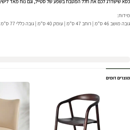
כסא שישדרג לכם את חלל המטבח בשפע של סטייל, וגם נוח מאד לישיב
מידות:
גובה מושב 46 ס"מ | רוחב 47 ס"מ | עומק 40 ס"מ | גובה כללי 77 ס"מ
מוצרים דומים