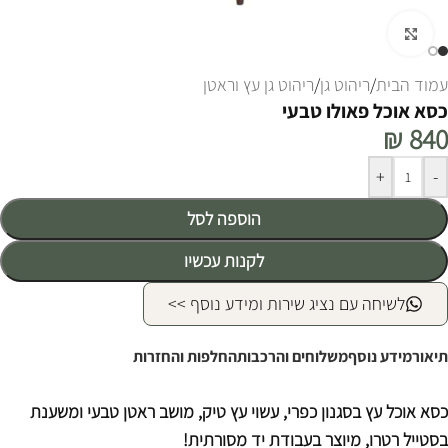
לחצו להגדלה
עמוד הבית
/
ריהוט גן
/
ריהוט גן עץ וראטן
כסא אוכל פאולו טבעי
₪
840
Alternative:
+
-
הוספה לסל
לקנות עכשיו
לשיחה עם נציג שירות ומידע נוסף >>
תיאור
מידע נוסף
משלוחים והרכבות
החלפות והחזרות
כסא אוכל עץ בסגנון כפרי, עשוי עץ טיק, מושב ראטן טבעי ומשענת
בסטייל רטרו, מיוצר בעבודת יד מסורתית!