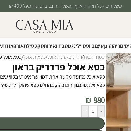
משלוחים לכל חלקי הארץ | משלוח חינם ברכישה מעל 499 ₪
יטים
ריהוט גן
עיצוב וסטיילינג
מטבח ואירוח
טקסטיל
תאורה
אודותינ
עמוד הבית
/
רהיטים
/
פינת אוכל
/
כסאות אוכל
/
כסא אוכל פ
כסא אוכל פרדריק בראון
כסא אוכל מרופד מקשה אחת דמוי עור איכותי בקווי עיצוב
כסא אלגנטי בגוון חום כהה, בהחלט כסא שהולך להקפיץ
₪
880
Alternative:
+
-