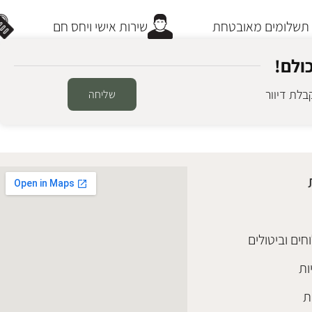
שלומים מאובטחת
שירות אישי ויחס חם
ולם!
לת דיוור
שליחה
חים וביטולים
ות
ת