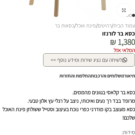
לחצו להגדלה
עמוד הבית
/
רהיטים
/
פינת אוכל
/
כסאות בר
כסא בר לורנזו
₪
1,380
המלאי אזל
לשיחה עם נציג שירות ומידע נוסף >>
תיאור
משלוחים והרכבות
החלפות והחזרות
כסא בר קלאסי בגוונים מהממים.
מרופד בבד רך נעים ואיכותי, ניצב על רגלי עץ אלון טבעי.
כסא מעוצב בקו מודרני כפרי נוכח בעיצוב וסטייל ששולחן פינת האוכל
שלכם!
מידות: