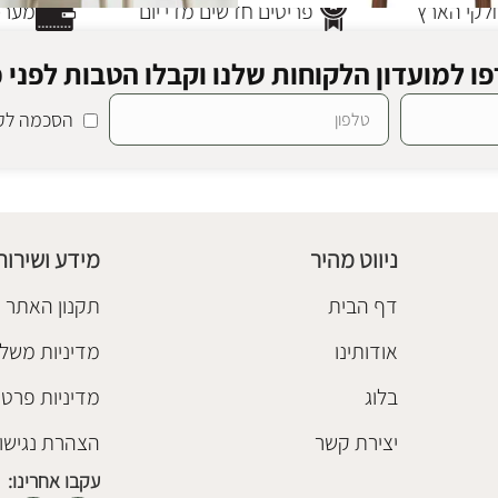
קי הארץ
פריטים חדשים מדי יום
מערכת
ו למועדון הלקוחות שלנו וקבלו הטבות לפני כ
הסכמה לקב
כסא בר פרדריק בז'
בז'
כסאות בר
₪
980
ניווט מהיר
מידע ושירות
הוספה לסל
דף הבית
תקנון האתר
אודותינו
מדיניות משלו
בלוג
מדיניות פרטי
יצירת קשר
הצהרת נגישו
עקבו אחרינו: