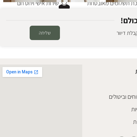
 תשלומים מאובטחת
שירות אישי ויחס חם
ולם!
לת דיוור
שליחה
כסא בר פרדריק קופי
כסאות בר
₪
980
הוספה לסל
חים וביטולים
ות
ת