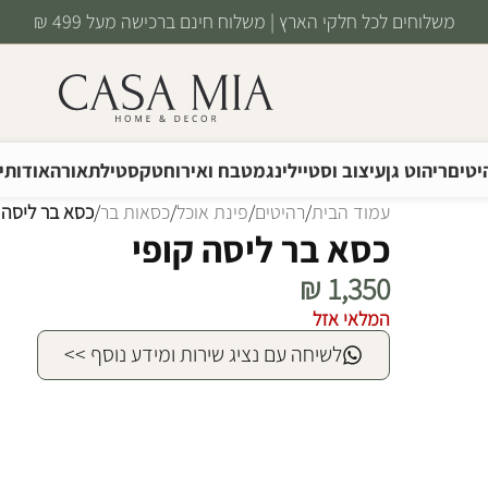
משלוחים לכל חלקי הארץ | משלוח חינם ברכישה מעל 499 ₪
יטים
ריהוט גן
עיצוב וסטיילינג
מטבח ואירוח
טקסטיל
תאורה
אודותינ
עמוד הבית
/
רהיטים
/
פינת אוכל
/
כסאות בר
/
כסא בר ליסה 
כסא בר ליסה קופי
₪
1,350
המלאי אזל
לשיחה עם נציג שירות ומידע נוסף >>