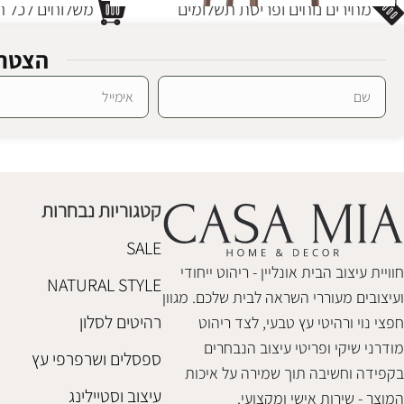
מחירים נוחים ופריסת תשלומים
משלוחים לכל חל
הצטרפ
כסא בר מילאן אגוז
SALE
Alternative:
כסא בר סיאטל 
כסאות בר
כסאות בר
₪
1,100
₪
840
₪
980
קטגוריות נבחרות
הוספה לסל
הוספה לסל
SALE
חוויית עיצוב הבית אונליין - ריהוט ייחודי
NATURAL STYLE
ועיצובים מעוררי השראה לבית שלכם. מגוון
רהיטים לסלון
חפצי נוי ורהיטי עץ טבעי, לצד ריהוט
מודרני שיקי ופריטי עיצוב הנבחרים
ספסלים ושרפרפי עץ
בקפידה וחשיבה תוך שמירה על איכות
עיצוב וסטיילינג
המוצר - שירות אישי ומקצועי.