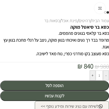
לחצו להגדלה
עמוד הבית
/
רהיטים
/
פינת אוכל
/
כסאות בר
כסא בר סיאטל מוקה
כסא בר קלאסי בגוונים מהממים.
מרופד בבד רך נעים ואיכותי בגוון מוקה, ניצב על רגלי מתכת בגוון עץ
אגוז.
כסא מעוצב בקו מודרני כפרי, נוח מאד לישיבה.
₪
840
₪
980
Alternative:
+
-
הוספה לסל
לקנות עכשיו
לשיחה עם נציג שירות ומידע נוסף >>