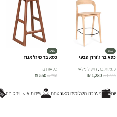
SALE
SALE
כסא בר ג'ורדן טבעי
כסא בר מיגל אגוז
כסאות בר
,
חיסול מלאי
כסאות בר
₪
550
₪
1,280
₪
750
₪
1,380
הוספה לסל
הוספה לסל
ום
מערכת תשלומים מאובטחת
שירות אישי ויחס חם