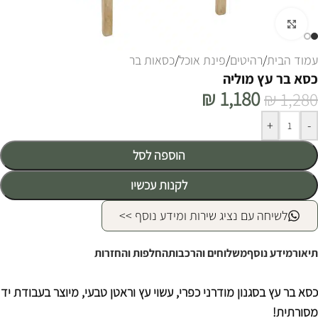
לחצו להגדלה
עמוד הבית
/
רהיטים
/
פינת אוכל
/
כסאות בר
כסא בר עץ מוליה
₪
1,180
₪
1,280
Alternative:
+
-
הוספה לסל
לקנות עכשיו
לשיחה עם נציג שירות ומידע נוסף >>
תיאור
מידע נוסף
משלוחים והרכבות
החלפות והחזרות
כסא בר עץ בסגנון מודרני כפרי, עשוי עץ וראטן טבעי, מיוצר בעבודת יד
מסורתית!