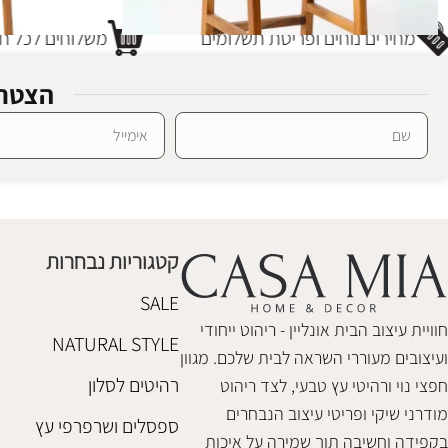
מחירים נוחים ופריסת תשלומים
משלוחים לכל חל
הצטרפ
כסא בר לואיס
כסא בר סנדיי 
Alternative:
כסאות בר
כסאות בר
₪
1,180
₪
1,180
קטגוריות נבחרות
הוספה לסל
הוספה לסל
SALE
חוויית עיצוב הבית אונליין - ריהוט ייחודי
NATURAL STYLE
ועיצובים מעוררי השראה לבית שלכם. מגוון
רהיטים לסלון
חפצי נוי ורהיטי עץ טבעי, לצד ריהוט
מודרני שיקי ופריטי עיצוב הנבחרים
ספסלים ושרפרפי עץ
בקפידה וחשיבה תוך שמירה על איכות