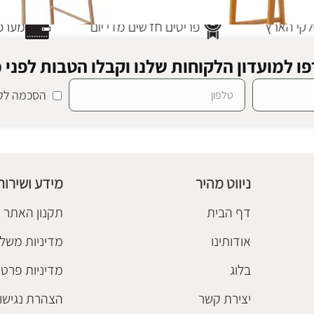
קי הארץ
פריטים חדשים מדי יום
מערכת
ו למועדון הלקוחות שלנו וקבלו הטבות לפני כ
הסכמה לקב
ראטן
SALE
כסא בר רינו קפוצ'ינו
כסאות בר
₪
440
₪
480
ניווט מהיר
מידע ושירות
הוספה לסל
דף הבית
תקנון האתר
אודותינו
מדיניות משלו
בלוג
מדיניות פרטי
יצירת קשר
הצהרת נגישו