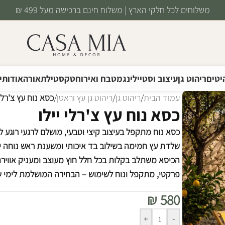
משלוחים לכל חלקי הארץ | משלוח חינם ברכישה מעל 499 ₪
יטים
ריהוט גן
עיצוב וסטיילינג
מטבח ואירוח
טקסטיל
תאורה
אודותינ
עמוד הבית
/
ריהוט גן
/
ריהוט גן עץ וראטן
/
כסא נוח עץ צ'רלי 
כסא נוח עץ צ'רלי יילו
כסא נוח מתקפל בעיצוב קיצי וטבעי, מושלם לרגעי רוגע 
שלדת עץ חמימה בשילוב בד איכותי ומשענת ראש נוחה יוצ
הכיסא משתלב בקלות בכל חלל חוץ מעוצב ומעניק אווירת
פרקטי, מתקפל ונוח לשימוש – הבחירה המושלמת לימי שמ
₪
580
Alternative:
+
-