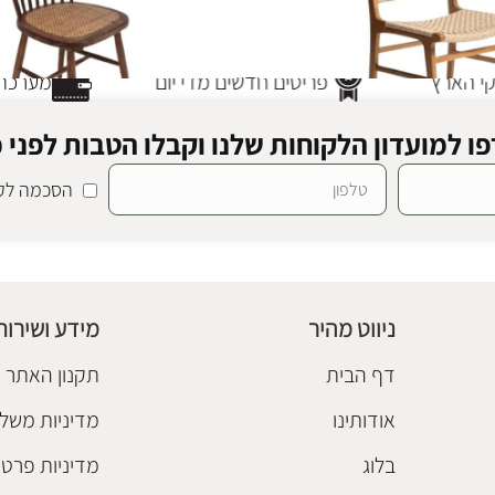
 הארץ
פריטים חדשים מדי יום
מערכת ת
ו למועדון הלקוחות שלנו וקבלו הטבות לפני כ
הסכמה לקב
רה
כסא אוכל פאולו טבעי
וט גן עץ וראטן
כסאות אוכל
,
ריהוט גן עץ וראטן
₪
840
ניווט מהיר
מידע ושירות
הוספה לסל
דף הבית
תקנון האתר
אודותינו
מדיניות משלו
בלוג
מדיניות פרטי