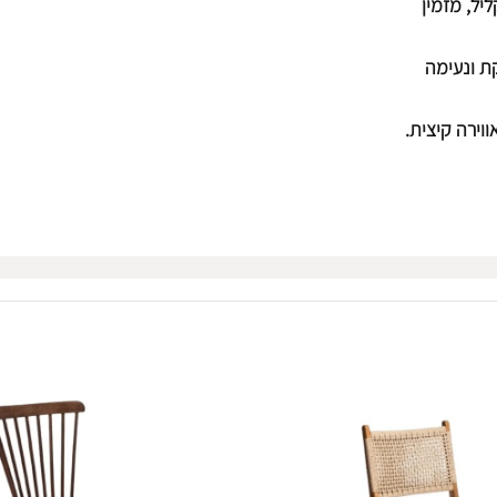
יל, מזמין
ת ונעימה
וירה קיצית.