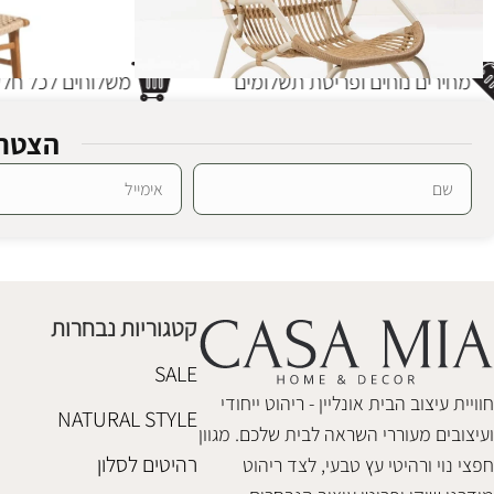
מחירים נוחים ופריסת תשלומים
משלוחים לכל חלקי
הצטרפ
כסא אוכל ג'פא
SALE
Alternative:
כורסא וניס קרם
כסאות אוכל
,
ריה
ריהוט גן אלומיניום
,
ריהוט גן עץ וראטן
₪
1,180
₪
1,180
₪
1,280
קטגוריות נבחרות
הוספה לסל
הוספה לסל
SALE
חוויית עיצוב הבית אונליין - ריהוט ייחודי
NATURAL STYLE
ועיצובים מעוררי השראה לבית שלכם. מגוון
רהיטים לסלון
חפצי נוי ורהיטי עץ טבעי, לצד ריהוט