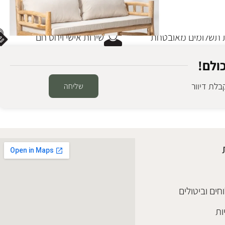
שלומים מאובטחת
שירות אישי ויחס חם
ולם!
לת דיוור
שליחה
ספה תלת טיק בלורה
ריהוט גן עץ וראטן
₪
4,400
הוספה לסל
חים וביטולים
ות