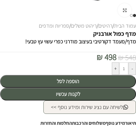
לחצו להגדלה
עמוד הבית
/
רהיטים
/
ריהוט משלים
/
ספריות ומדפים
מדף כפול אורבניק
מדף/מעמד דקורטיבי בעיצוב מודרני כפרי עשוי עץ טבעי!
₪
498
₪
548
Alternative:
+
-
הוספה לסל
לקנות עכשיו
לשיחה עם נציג שירות ומידע נוסף >>
תיאור
מידע נוסף
משלוחים והרכבות
החלפות והחזרות