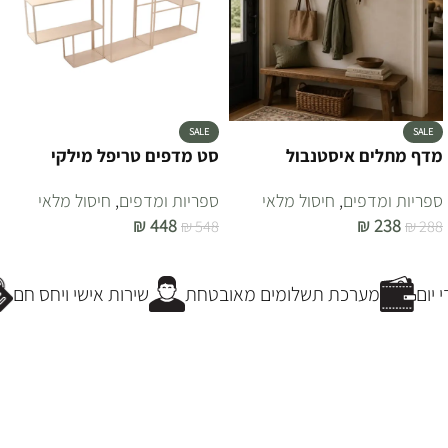
SALE
SALE
מדף מתלים איסטנבול
סט מדפים טריפל מילקי
ספריות ומדפים
,
חיסול מלאי
ספריות ומדפים
,
חיסול מלאי
₪
448
₪
238
₪
548
₪
288
הוספה לסל
הוספה לסל
יום
מערכת תשלומים מאובטחת
שירות אישי ויחס חם