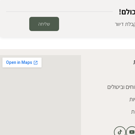
ולם!
לת דיוור
שליחה
ספריה ברזל ליברפול
ספריות ומדפים
₪
3,980
–
₪
3,280
בחר אפשרויות
חים וביטולים
ות
ת