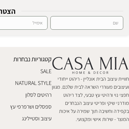
הצטרפ
מדף עץ אדישן
SALE
Alternative:
סט מדפי עץ וי
ספריות ומדפים
ספריות ומדפים
,
₪
388
₪
498
₪
598
קטגוריות נבחרות
הוספה לסל
הוספה לסל
SALE
חוויית עיצוב הבית אונליין - ריהוט ייחודי
NATURAL STYLE
ועיצובים מעוררי השראה לבית שלכם. מגוון
רהיטים לסלון
חפצי נוי ורהיטי עץ טבעי, לצד ריהוט
מודרני שיקי ופריטי עיצוב הנבחרים
ספסלים ושרפרפי עץ
בקפידה וחשיבה תוך שמירה על איכות
עיצוב וסטיילינג
המוצר - שירות אישי ומקצועי.