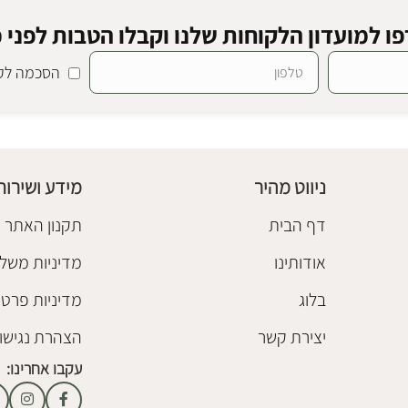
ו למועדון הלקוחות שלנו וקבלו הטבות לפני כ
הסכמה לקב
SALE
ליאם
סט מדפים וסילי
חיסול מלאי
ספריות ומדפים
₪
368
₪
398
ניווט מהיר
מידע ושירות
הוספה לסל
דף הבית
תקנון האתר
אודותינו
מדיניות משלו
בלוג
מדיניות פרטי
יצירת קשר
הצהרת נגישו
עקבו אחרינו: