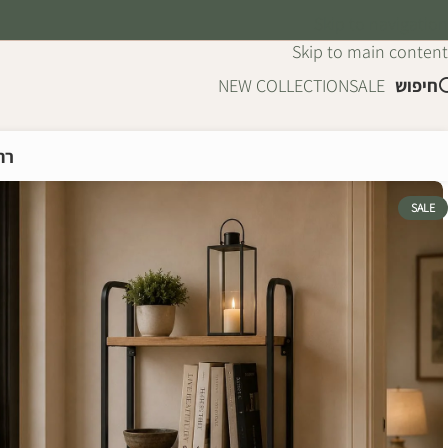
Skip to navigation
Skip to main content
חיפוש
SALE
NEW COLLECTION
רה
SALE