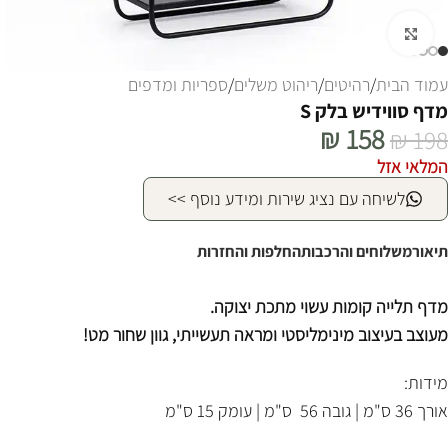
לחצו להגדלה
עמוד הבית
/
רהיטים
/
ריהוט משלים
/
ספריות ומדפים
מדף סווידיש בלק S
₪
158
₪
198
המלאי אזל
לשיחה עם נציג שירות ומידע נוסף >>
תיאור
משלוחים והרכבות
החלפות והחזרות
מדף תלייה קומות עשוי מתכת יצוקה.
מעוצב בעיצוב מינימליסטי ומראה תעשייתי, גוון שחור מט!
מידות:
אורך 36 ס"מ | גובה 56 ס"מ | עומק 15 ס"מ