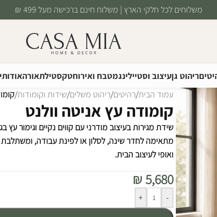
משלוחים לכל חלקי הארץ | משלוח חינם ברכישה מעל 499 ₪
יטים
ריהוט גן
עיצוב וסטיילינג
מטבח ואירוח
טקסטיל
תאורה
אודותינ
עמוד הבית
/
רהיטים
/
ריהוט משלים
/
שידות וקומודות
/
קומוד
קומודה עץ אניטה וולנט
שידת מגירות בעיצוב מודרני עם קווים נקיים וגימור עץ בג
מתאימה לחדר שינה, לסלון או לפינת עבודה, ומשתלבת בק
ואופי לעיצוב הבית.
₪
5,680
Alternative:
+
-