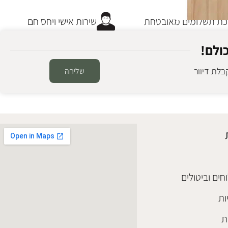
 תשלומים מאובטחת
שירות אישי ויחס חם
ולם!
לת דיוור
שליחה
חים וביטולים
ות
ת