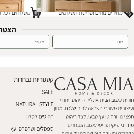
מחירים נוחים ופריסת תשלומים
משלוחים לכל חל
הצטרפ
Alternative:
קומודה עץ אניטה
קומודה עץ ראט
שידות וקומודות
רהיטי טבע
,
שידו
₪
4,980
₪
5,680
קטגוריות נבחרות
הוספה לסל
הוספה לסל
SALE
חוויית עיצוב הבית אונליין - ריהוט ייחודי
NATURAL STYLE
ועיצובים מעוררי השראה לבית שלכם. מגוון
רהיטים לסלון
חפצי נוי ורהיטי עץ טבעי, לצד ריהוט
מודרני שיקי ופריטי עיצוב הנבחרים
ספסלים ושרפרפי עץ
בקפידה וחשיבה תוך שמירה על איכות