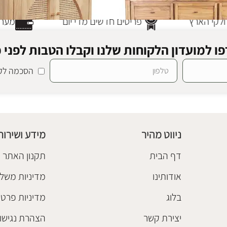
קי הארץ
פריטים חדשים מדי יום
מערכת
ו למועדון הלקוחות שלנו וקבלו הטבות לפני כ
הסכמה לקב
ן מינדי
שידה עץ קהיר
ת וקומודות
שידות וקומודות
₪
3,480
ניווט מהיר
מידע ושירות
הוספה לסל
דף הבית
תקנון האתר
אודותינו
מדיניות משלו
בלוג
מדיניות פרטי
יצירת קשר
הצהרת נגישו