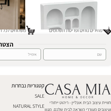
מחירים נוחים ופריסת תשלומים
משלוחים לכל חל
הצטרפ
SALE
SALE
Alternative:
כוורת מדפים ריינבו
מדף מתלים אי
ספריות ומדפים
,
חיסול מלאי
ספריות ומדפים
,
₪
238
₪
1,150
₪
288
₪
1,480
קטגוריות נבחרות
הוספה לסל
הוספה לסל
SALE
חוויית עיצוב הבית אונליין - ריהוט ייחודי
NATURAL STYLE
ועיצובים מעוררי השראה לבית שלכם. מגוון