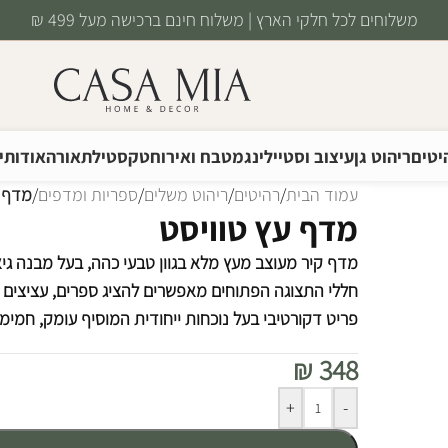
משלוחים לכל חלקי הארץ | משלוח חינם ברכישה מעל 499 ₪
יטים
ריהוט גן
עיצוב וסטיילינג
מטבח ואירוח
טקסטיל
תאורה
אודותינ
עמוד הבית
/
רהיטים
/
ריהוט משלים
/
ספריות ומדפים
/
מדף ע
מדף עץ טוויסט
מדף קיר מעוצב מעץ מלא בגוון טבעי כהה, בעל מבנה גיאו
חללי התצוגה הפתוחים מאפשרים להציג ספרים, עציצים ופ
פריט דקורטיבי בעל נוכחות ייחודית המוסיף עומק, חמימו
₪
348
Alternative:
+
-