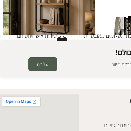
 תשלומים מאובטחת
שירות אישי ויחס חם
ולם!
לת דיוור
שליחה
SALE
מדף עץ סוהו
ספריות ומדפים
,
חיסול מלאי
₪
368
₪
448
הוספה לסל
חים וביטולים