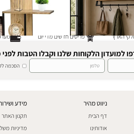
קי הארץ
פריטים חדשים מדי יום
מערכת
ו למועדון הלקוחות שלנו וקבלו הטבות לפני כ
הסכמה לקב
מדף עץ אדישן
סטנבול
ספריות ומדפים
חיסול מלאי
₪
388
ניווט מהיר
מידע ושירות
הוספה לסל
דף הבית
תקנון האתר
אודותינו
מדיניות משלו