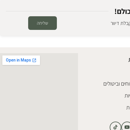
ולם!
לת דיוור
שליחה
חים וביטולים
ות
ת