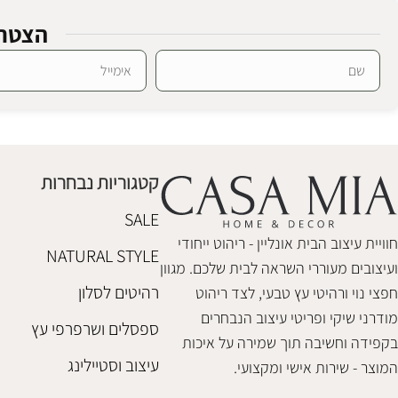
הצטרפ
SALE
SALE
Alternative:
כוורת מדפים ריינבו
סט מדפים טריפ
ספריות ומדפים
,
חיסול מלאי
ספריות ומדפים
,
₪
448
₪
1,150
₪
548
₪
1,480
קטגוריות נבחרות
הוספה לסל
הוספה לסל
SALE
חוויית עיצוב הבית אונליין - ריהוט ייחודי
NATURAL STYLE
ועיצובים מעוררי השראה לבית שלכם. מגוון
רהיטים לסלון
חפצי נוי ורהיטי עץ טבעי, לצד ריהוט
מודרני שיקי ופריטי עיצוב הנבחרים
ספסלים ושרפרפי עץ
בקפידה וחשיבה תוך שמירה על איכות
עיצוב וסטיילינג
המוצר - שירות אישי ומקצועי.