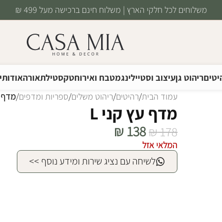
משלוחים לכל חלקי הארץ | משלוח חינם ברכישה מעל 499 ₪
יטים
ריהוט גן
עיצוב וסטיילינג
מטבח ואירוח
טקסטיל
תאורה
אודותינ
עמוד הבית
/
רהיטים
/
ריהוט משלים
/
ספריות ומדפים
/
מדף ע
מדף עץ קני L
₪
138
₪
178
המלאי אזל
לשיחה עם נציג שירות ומידע נוסף >>