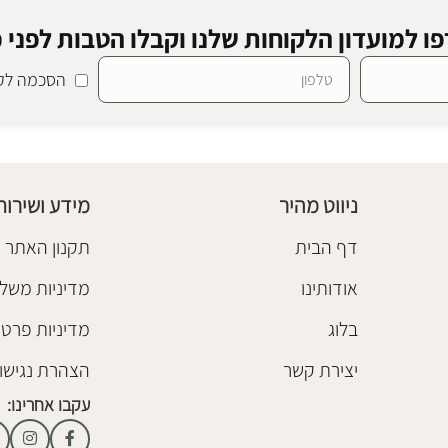
ו למועדון הלקוחות שלנו וקבלו הטבות לפני כ
הסכמה לקב
SALE
ל מילקי
ספריה סטייסי אלון
חיסול מלאי
ספריות ומדפים
₪
3,780
₪
3,980
ניווט מהיר
מידע ושירות
הוספה לסל
דף הבית
תקנון האתר
אודותינו
מדיניות משלו
בלוג
מדיניות פרטי
יצירת קשר
הצהרת נגישו
עקבו אחרינו: