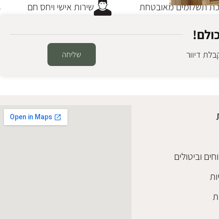
 תשלומים מאובטחת
שירות אישי ויחס חם
ולם!
לת דיוור
שליחה
חים וביטולים
ות
ת