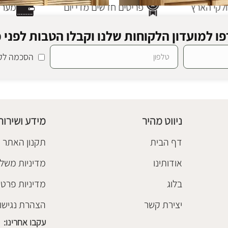
קי הארץ
פריטים חדשים מדי יום
מערכת
ו למועדון הלקוחות שלנו וקבלו הטבות לפני כ
הסכמה לקב
גו 130
מזנון עץ תריס דייגו 160
קומודות
מזנונים
,
שידות וקומודות
₪
5,480
ניווט מהיר
מידע ושירות
הוספה לסל
דף הבית
תקנון האתר
אודותינו
מדיניות משלו
בלוג
מדיניות פרטי
יצירת קשר
הצהרת נגישו
עקבו אחרינו: