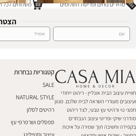
מחירים נוחים ופריסת תשלומים
משלוחים לכל חל
הצטרפ
Alternative:
מזנון עץ אורלנדו
מזנון עץ תריס דיי
מזנונים
,
שידות וקומודות
מזנונים
,
שידות ו
₪
4,480
₪
6,950
קטגוריות נבחרות
הוספה לסל
הוספה לסל
SALE
חוויית עיצוב הבית אונליין - ריהוט ייחודי
NATURAL STYLE
ועיצובים מעוררי השראה לבית שלכם. מגוון
רהיטים לסלון
חפצי נוי ורהיטי עץ טבעי, לצד ריהוט
מודרני שיקי ופריטי עיצוב הנבחרים
ספסלים ושרפרפי עץ
בקפידה וחשיבה תוך שמירה על איכות
עיצוב וסטיילינג
המוצר - שירות אישי ומקצועי.