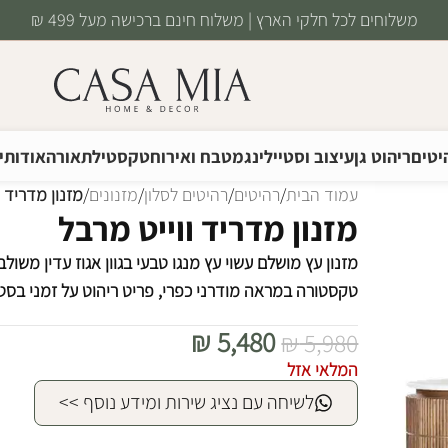
משלוחים לכל חלקי הארץ | משלוח חינם ברכישה מעל 499 ₪
יטים
ריהוט גן
עיצוב וסטיילינג
מטבח ואירוח
טקסטיל
תאורה
אודותינ
עמוד הבית
/
רהיטים
/
רהיטים לסלון
/
מזנונים
/
מזנון מדריד ו
מזנון מדריד ווייט מרבל
מזנון עץ מושלם עשוי עץ מנגו טבעי בגוון אגוז עדין משו
טקסטורה במראה מודרני כפרי, פריט ריהוט על זמני בסטיי
₪
5,480
₪
5,980
המלאי אזל
לשיחה עם נציג שירות ומידע נוסף >>