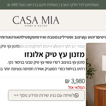
משלוחים לכל חלקי הארץ | משלוח חינם ברכישה מעל 499 ₪
יטים
ריהוט גן
עיצוב וסטיילינג
מטבח ואירוח
טקסטיל
תאורה
אודותינ
עמוד הבית
/
רהיטים
/
רהיטים לסלון
/
מזנונים
/
מזנון עץ טיק 
מזנון עץ טיק אלונזו
מזנון עץ בעיצוב רטרו עשוי עץ טיק טבעי בגימור נקי.
רהיט בניחוח כפרי המעניק אווירה חמימה ונעימה יותר ב
₪
3,980
המלאי אזל
לשיחה עם נציג שירות ומידע נוסף >>