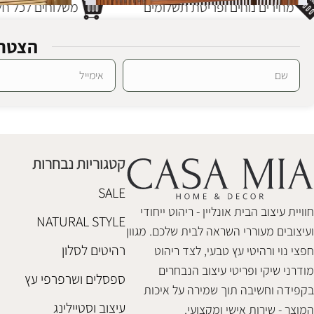
מחירים נוחים ופריסת תשלומים
משלוחים לכל חלק
הצטרפ
מזנון עץ תריס דיי
SALE
Alternative:
מזנון עץ סטריפס
מזנונים
,
שידות ו
מזנונים
,
שידות וקומודות
₪
5,480
₪
3,780
₪
3,980
קטגוריות נבחרות
הוספה לסל
הוספה לסל
SALE
חוויית עיצוב הבית אונליין - ריהוט ייחודי
NATURAL STYLE
ועיצובים מעוררי השראה לבית שלכם. מגוון
רהיטים לסלון
חפצי נוי ורהיטי עץ טבעי, לצד ריהוט
מודרני שיקי ופריטי עיצוב הנבחרים
ספסלים ושרפרפי עץ
בקפידה וחשיבה תוך שמירה על איכות
עיצוב וסטיילינג
המוצר - שירות אישי ומקצועי.