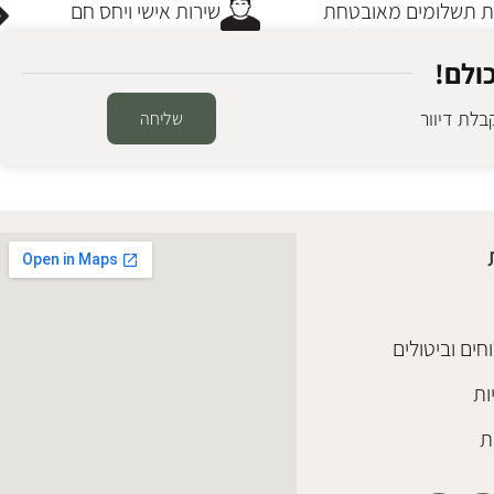
תשלומים מאובטחת
שירות אישי ויחס חם
ולם!
לת דיוור
שליחה
חים וביטולים
ות
ת