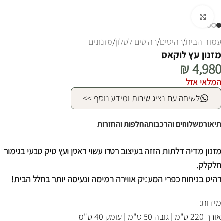
לחצו להגדלה
עמוד הבית
/
רהיטים
/
רהיטים לסלון
/
מזנונים
מזנון עץ לוקאס
₪
4,980
המלאי אזל
לשיחה עם נציג שירות ומידע נוסף >>
תיאור
משלוחים והרכבות
החלפות והחזרות
מזנון מדיה דלתות הזזה בעיצוב רטרו עשוי ראטן ועץ טיק טבעי בגימור
חלקלק.
רהיט בניחוח כפרי המעניק אווירה חמימה ונעימה יותר בחלל הבית!
מידות:
אורך 220 ס"מ | גובה 50 ס"מ | עומק 40 ס"מ