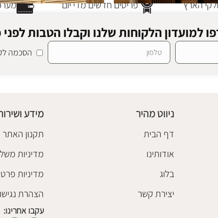
קי הארץ
פריטים חדשים מדי יום
מערכת
ו למועדון הלקוחות שלנו וקבלו הטבות לפני כ
הסכמה לקב
מזנון עץ תריס דייגו 160
מזנונים
,
שידות וקומודות
₪
5,480
ניווט מהיר
מידע ושירות
הוספה לסל
דף הבית
תקנון האתר
אודותינו
מדיניות משלו
בלוג
מדיניות פרטי
יצירת קשר
הצהרת נגישו
עקבו אחרינו: