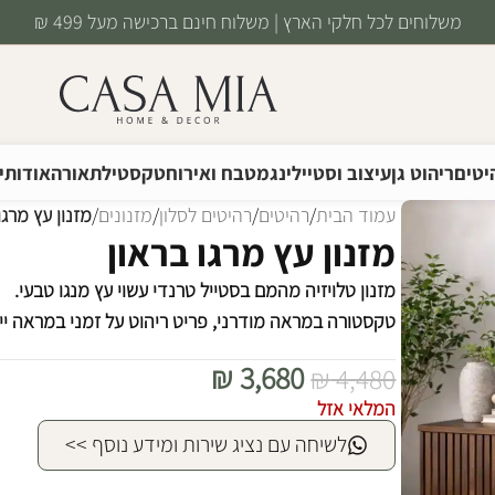
משלוחים לכל חלקי הארץ | משלוח חינם ברכישה מעל 499 ₪
יטים
ריהוט גן
עיצוב וסטיילינג
מטבח ואירוח
טקסטיל
תאורה
אודותינ
עמוד הבית
/
רהיטים
/
רהיטים לסלון
/
מזנונים
/
מזנון עץ מרגו
מזנון עץ מרגו בראון
מזנון טלויזיה מהמם בסטייל טרנדי עשוי עץ מנגו טבעי.
טקסטורה במראה מודרני, פריט ריהוט על זמני במראה ייח
₪
3,680
₪
4,480
המלאי אזל
לשיחה עם נציג שירות ומידע נוסף >>