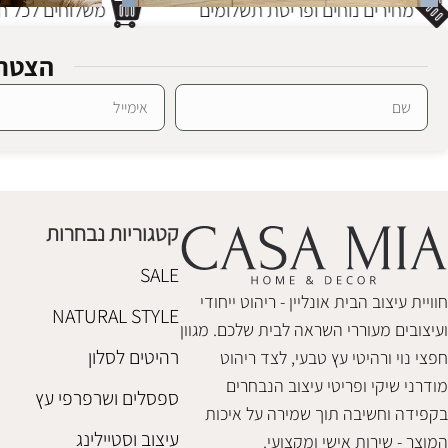
מחירים נוחים ופריסת תשלומים
משלוחים לכל חל
הצטרפ
מזנון מדיה אדיסון
SALE
Alternative:
מזנון עץ בנסון
מזנונים
מזנונים
₪
3,380
₪
2,980
₪
3,480
קטגוריות נבחרות
הוספה לסל
הוספה לסל
SALE
חוויית עיצוב הבית אונליין - ריהוט ייחודי
NATURAL STYLE
ועיצובים מעוררי השראה לבית שלכם. מגוון
רהיטים לסלון
חפצי נוי ורהיטי עץ טבעי, לצד ריהוט
מודרני שיקי ופריטי עיצוב הנבחרים
ספסלים ושרפרפי עץ
בקפידה וחשיבה תוך שמירה על איכות
עיצוב וסטיילינג
המוצר - שירות אישי ומקצועי.