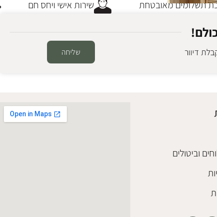
 תשלומים מאובטחת
שירות אישי ויחס חם
ולם!
לת דיוור
שליחה
חים וביטולים
ות
ת