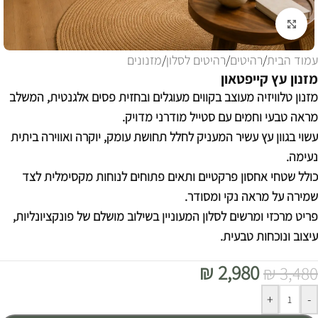
לחצו להגדלה
עמוד הבית
/
רהיטים
/
רהיטים לסלון
/
מזנונים
מזנון עץ קייפטאון
מזנון טלוויזיה מעוצב בקווים מעוגלים ובחזית פסים אלגנטית, המשלב
מראה טבעי וחמים עם סטייל מודרני מדויק.
עשוי בגוון עץ עשיר המעניק לחלל תחושת עומק, יוקרה ואווירה ביתית
נעימה.
כולל שטחי אחסון פרקטיים ותאים פתוחים לנוחות מקסימלית לצד
שמירה על מראה נקי ומסודר.
פריט מרכזי ומרשים לסלון המעוניין בשילוב מושלם של פונקציונליות,
עיצוב ונוכחות טבעית.
₪
2,980
₪
3,480
Alternative:
+
-