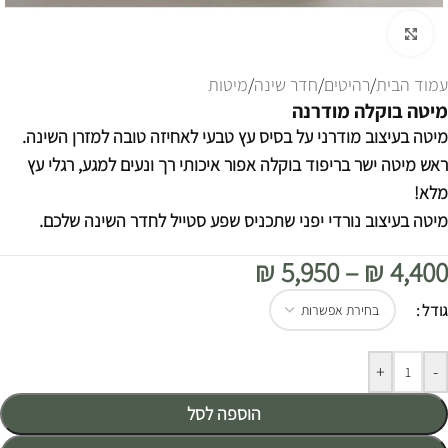
לחצו להגדלה
עמוד הבית
/
רהיטים
/
חדר שינה
/
מיטות
מיטה בוקלה מודרנה
מיטה בעיצוב מודרני על בסיס עץ טבעי לאחיזה טובה למזרן השינה.
ראש מיטה ישר בריפוד בוקלה אפור איכותי רך ונעים למגע, רגלי עץ
מלא!
מיטה בעיצוב נורדי יפני שתכניס שפע סטייל לחדר השינה שלכם.
₪
5,950
–
₪
4,400
Alternative:
גודל
+
-
הוספה לסל